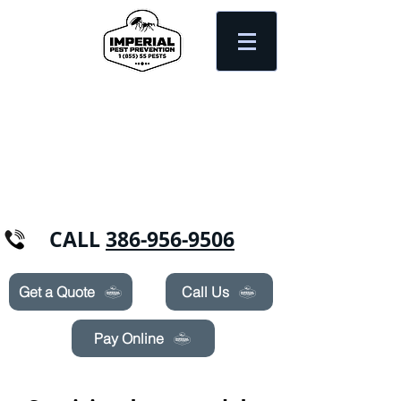
Need Pest Control Help? call and ask us
about our specials today!
CALL
386-956-9506
Get a Quote
Call Us
Pay Online