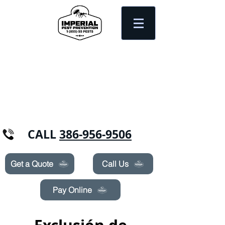
Need Pest Control Help? call and ask us
about our specials today!
CALL
386-956-9506
Get a Quote
Call Us
Pay Online