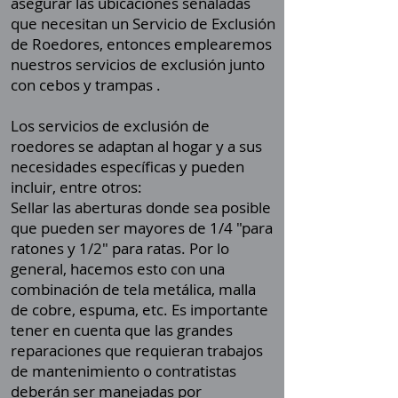
asegurar las ubicaciones señaladas
que necesitan un Servicio de Exclusión
de Roedores, entonces emplearemos
nuestros servicios de exclusión junto
con
cebos y trampas
.
Los servicios de exclusión de
roedores se adaptan al hogar y a sus
necesidades específicas y pueden
incluir, entre otros:
Sellar las aberturas donde sea posible
que pueden ser mayores de 1/4 "para
ratones y 1/2" para ratas. Por lo
general, hacemos esto con una
combinación de tela metálica, malla
de cobre, espuma, etc. Es importante
tener en cuenta que las grandes
reparaciones que requieran trabajos
de mantenimiento o contratistas
deberán ser manejadas por