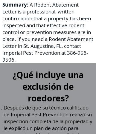
Summary:
A Rodent Abatement
Letter is a professional, written
confirmation that a property has been
inspected and that effective rodent
control or prevention measures are in
place. If you need a Rodent Abatement
Letter in St. Augustine, FL, contact
Imperial Pest Prevention at
386-956-
9506
.
¿Qué incluye una
exclusión de
roedores?
Después de que su técnico calificado
de Imperial
Pest Prevention
realizó su
inspección completa de la propiedad y
le explicó un plan de acción para