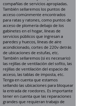
compañías de servicios apropiadas.
También sellaremos los puntos de
acceso comúnmente encontrados
para ratas y ratones, como puntos de
acceso de plomería debajo de los
gabinetes en el hogar, líneas de
servicios públicos que ingresan a
paredes y huecos, líneas de aire
acondicionado, cortes de 220v detrás
de ubicaciones de estufas, etc.
También sellaremos (si es necesario)
las rejillas de ventilación del sofito, las
rejillas de ventilación del espacio de
acceso, las tablas de imposta, etc.
Tenga en cuenta que estamos
sellando las ubicaciones para bloquear
la entrada de roedores. Es importante
tener en cuenta que las reparaciones
grandes que requieran trabajo de