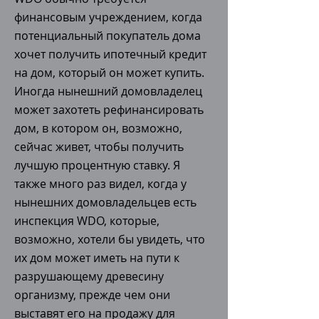
финансовым учреждением, когда
потенциальный покупатель дома
хочет получить ипотечный кредит
на дом, который он может купить.
Иногда нынешний домовладелец
может захотеть рефинансировать
дом, в котором он, возможно,
сейчас живет, чтобы получить
лучшую процентную ставку. Я
также много раз видел, когда у
нынешних домовладельцев есть
инспекция WDO, которые,
возможно, хотели бы увидеть, что
их дом может иметь на пути к
разрушающему древесину
организму, прежде чем они
выставят его на продажу для