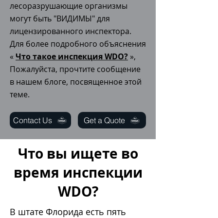
лесоразрушающие организмы
могут быть "ВИДИМЫ" для
лицензированного инспектора.
Для более подробного объяснения
«
Что такое инспекция WDO?
»,
Пожалуйста, прочтите сообщение
в нашем блоге, посвященное этой
теме.
Contact Us
Get a Quote
Что вы ищете во
время инспекции
WDO?
В штате Флорида
есть пять