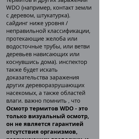
WDO (например, контакт земли
с деревом, штукатурка).
сайдинг ниже уровня /
неправильной классификации,
протекающие желоба или
водосточные трубы, или ветви
деревьев нависающих или
коснувшись дома). инспектор
также будет искать
доказательства заражения
других дереворазрушающих
насекомых, а также областей
влаги. важно помнить
,
что
Осмотр термитов WDO - это
только визуальный осмотр,
он не является гарантией
отсутствия организмов,