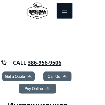
Need Pest Control Help? call and ask us
about our specials today!
CALL
386-956-9506
Get a Quote
Call Us
Pay Online