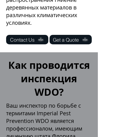
деревянных материалов в
различных климатических
условиях.
Contact Us
Get a Quote
Как проводится
инспекция
WDO?
Ваш инспектор по борьбе с
термитами Imperial Pest
Prevention WDO является
профессионалом, имеющим
лицензию штата Флорида.