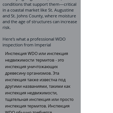
conditions that support them—critical
in a coastal market like St. Augustine
and St. Johns County, where moisture
and the age of structures can increase
risk.
Here’s what a professional WDO
inspection from Imperial
Инспекция WDO или инспекция
недвижимости
термитов
- это
инспекция уничтожающих
древесину организмов. Эта
инспекция также известна под
другими названиями, такими как
инспекция недвижимости,
тщательная инспекция или просто
инспекция термитов. Инспекция
WDO обычно требуется