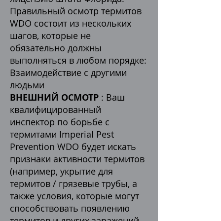
Правильный осмотр термитов
WDO состоит из нескольких
шагов, которые не
обязательно должны
выполняться в любом порядке:
Взаимодействие с другими
людьми
ВНЕШНИЙ ОСМОТР
: Ваш
квалифицированный
инспектор по борьбе с
термитами Imperial Pest
Prevention WDO будет искать
признаки активности термитов
(например, укрытие для
термитов / грязевые трубы, а
также условия, которые могут
способствовать появлению
термитов и других заражений