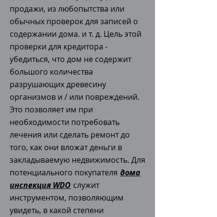
продажи, из любопытства или
обычных проверок для записей о
содержании дома. и т. д. Цель этой
проверки для кредитора -
убедиться, что дом не содержит
большого количества
разрушающих древесину
организмов и / или повреждений.
Это позволяет им при
необходимости потребовать
лечения или сделать ремонт до
того, как они вложат деньги в
закладываемую недвижимость. Для
потенциального покупателя
дома
инспекция WDO
служит
инструментом, позволяющим
увидеть, в какой степени