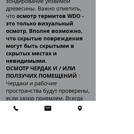
зондирование уязвимой
древесины. Важно отметить,
что
осмотр термитов WDO -
это только визуальный
осмотр. Вполне возможно,
что скрытые повреждения
могут быть скрытыми в
скрытых местах и ​​
невидимыми.
ОСМОТР ЧЕРДАК И / ИЛИ
ПОЛЗУЧИХ ПОМЕЩЕНИЙ
:
Чердаки и рабочие
пространства будут проверены,
если зазор приемлем. Всегда
есть места, которые нельзя
увидеть или осмотреть
физически. При осмотре
чердаков и ползунков будут