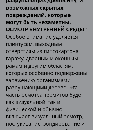
разрушающих древесину, и
возможных скрытых
повреждений, которые
могут быть незаметны.
ОСМОТР ВНУТРЕННЕЙ СРЕДЫ
:
Особое внимание уделяется
плинтусам, выходным
отверстиям из гипсокартона,
гаражу, дверным и оконным
рамам и другим областям,
которые особенно подвержены
заражению организмами,
разрушающими дерево. Эта
часть осмотра термитов будет
как визуальной, так и
физической и обычно
включает визуальный осмотр,
постукивание, зондирование и