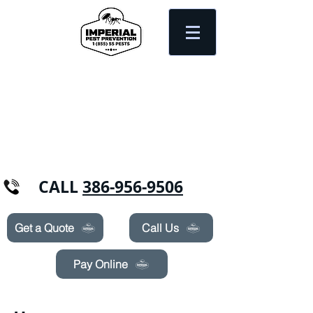
Need Pest Control Help? call and ask us
about our specials today!
CALL
386-956-9506
Get a Quote
Call Us
Pay Online