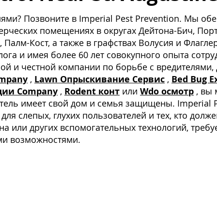
ями? Позвоните в Imperial Pest Prevention. Мы об
ерческих помещениях в округах Дейтона-Бич, Пор
, Палм-Кост, а также в графствах Волусия и Флагл
га и имея более 60 лет совокупного опыта сотру
ой и честной компании по борьбе с вредителями,
ompany
,
Lawn Опрыскивание Сервис
,
Bed Bug E
ции Company
,
Rodent конт
или
Wdo осмотр
, вы
ель имеет свой дом и семья защищены. Imperial Pe
для слепых, глухих пользователей и тех, кто до
рана или других вспомогательных технологий, треб
ми возможностями.