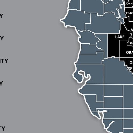
Y
Y
NTY
Y
TY