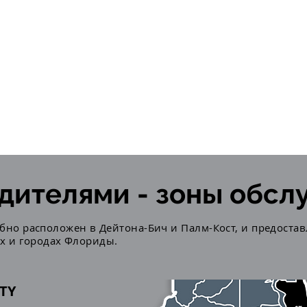
едителями - зоны обс
добно расположен в Дейтона-Бич и Палм-Кост, и предостав
х и городах Флориды.
TY