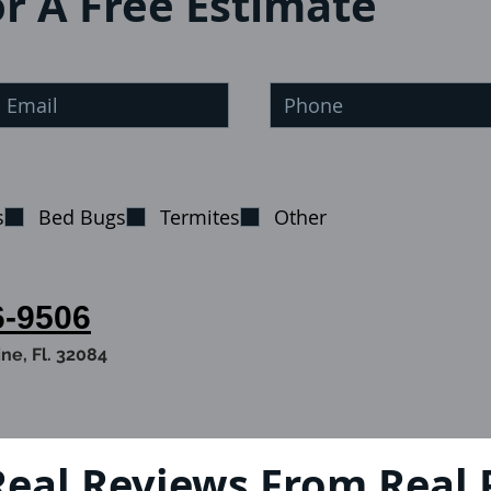
r A Free Estimate
s
Bed Bugs
Termites
Other
6-9506
ine, Fl. 32084
eal Reviews From Real 