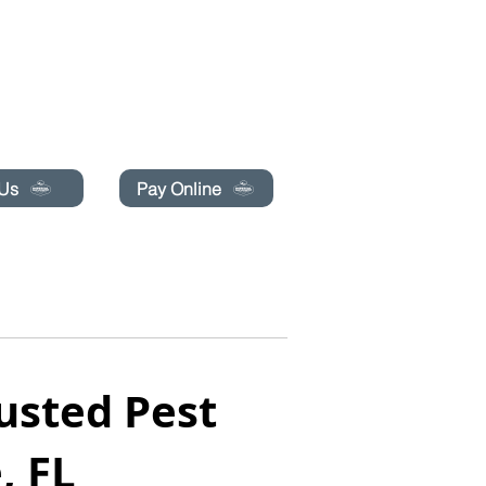
pecials today!
 Us
Pay Online
ГАЗА
БЛОГ
ОНЛАЙН КНИГА
More
rusted Pest
, FL