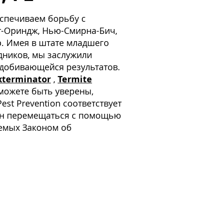
еспечиваем борьбу с
т-Ориндж, Нью-Смирна-Бич,
ер. Имея в штате младшего
дников, мы заслужили
 добивающейся результатов.
xterminator
,
Termite
 можете быть уверены,
st Prevention соответствует
лжен перемещаться с помощью
уемых Законом об