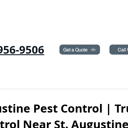
Need Pest Control Help? call and ask us about our s
956-9506
Get a Quote
Call
равьи
РОДЕНТЫ
ПОСТЕЛЬНЫЕ КЛОПЫ
УСЛОВИЯ
ОПРЫСКИВАНИЕ 
stine Pest Control | T
trol Near St. Augustine