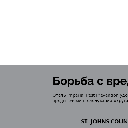
Борьба с вр
Отель Imperial Pest Prevention у
вредителями в следующих округа
ST. JOHNS COUN