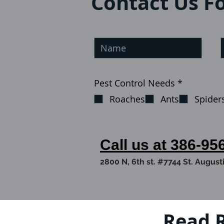
Contact Us Fo
О
Pest Control Needs
*
б
Roaches
Ants
Spider
я
з
а
т
е
Call us at 386-95
л
ь
2800 N, 6th st. #7744 St. August
н
о
Read R