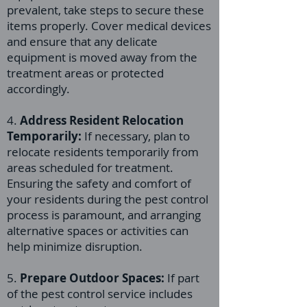
prevalent, take steps to secure these
items properly. Cover medical devices
and ensure that any delicate
equipment is moved away from the
treatment areas or protected
accordingly.
4.
Address Resident Relocation
Temporarily:
If necessary, plan to
relocate residents temporarily from
areas scheduled for treatment.
Ensuring the safety and comfort of
your residents during the pest control
process is paramount, and arranging
alternative spaces or activities can
help minimize disruption.
5.
Prepare Outdoor Spaces:
If part
of the pest control service includes