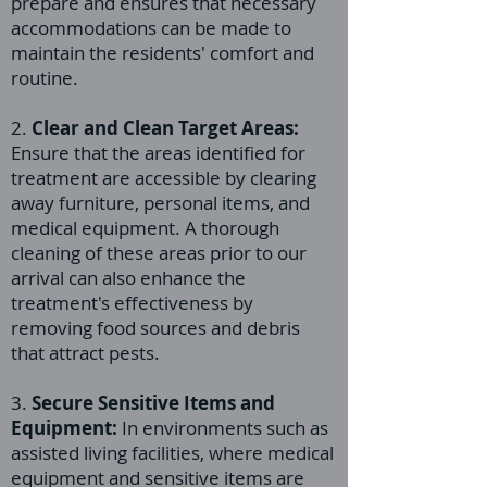
prepare and ensures that necessary
accommodations can be made to
maintain the residents' comfort and
routine.
2.
Clear and Clean Target Areas:
Ensure that the areas identified for
treatment are accessible by clearing
away furniture, personal items, and
medical equipment. A thorough
cleaning of these areas prior to our
arrival can also enhance the
treatment's effectiveness by
removing food sources and debris
that attract pests.
3.
Secure Sensitive Items and
Equipment:
In environments such as
assisted living facilities, where medical
equipment and sensitive items are