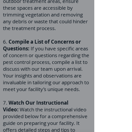
outdoor treatment areas, ensure
these spaces are accessible by
trimming vegetation and removing
any debris or waste that could hinder
the treatment process.
6.
Compile a List of Concerns or
Questions:
If you have specific areas
of concern or questions regarding the
pest control process, compile a list to
discuss with our team upon arrival.
Your insights and observations are
invaluable in tailoring our approach to
meet your facility’s unique needs.
7.
Watch Our Instructional
Video:
Watch the instructional video
provided below for a comprehensive
guide on preparing your facility. It
offers detailed steps and tips to