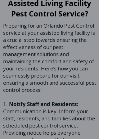
Assisted Living Facility
Pest Control Service?
Preparing for an Orlando Pest Control
service at your assisted living facility is
a crucial step towards ensuring the
effectiveness of our pest
management solutions and
maintaining the comfort and safety of
your residents. Here’s how you can
seamlessly prepare for our visit,
ensuring a smooth and successful pest
control process:
1.
Notify Staff and Residents:
Communication is key. Inform your
staff, residents, and families about the
scheduled pest control service.
Providing notice helps everyone