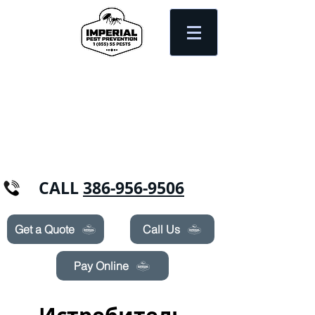
Need Pest Control Help? call and ask us
about our specials today!
CALL
386-956-9506
Get a Quote
Call Us
Pay Online