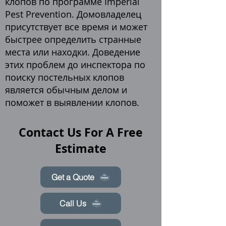
клопов по программе Imperial
Pest Prevention. Домовладелец
присутствует все время и может
быстрее определить странные
места или находки. Доведение
этих проблем до инспектора по
поиску постельных клопов
является обычным делом и
поможет в выявлении клопов.
Contact Us For A Free
Estimate
Get a Quote
Call Us