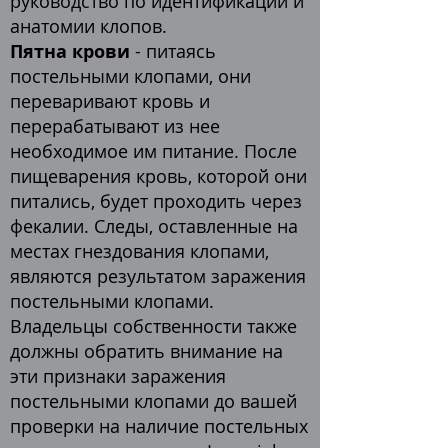
руководство по идентификации и
анатомии клопов.
Пятна крови
- питаясь
постельными клопами, они
переваривают кровь и
перерабатывают из нее
необходимое им питание. После
пищеварения кровь, которой они
питались, будет проходить через
фекалии. Следы, оставленные на
местах гнездования клопами,
являются результатом заражения
постельными клопами.
Владельцы собственности также
должны обратить внимание на
эти признаки заражения
постельными клопами до вашей
проверки на наличие постельных