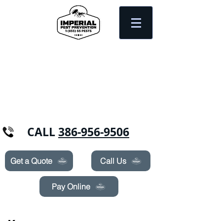
Need Pest Control Help? call and ask us
about our specials today!
CALL
386-956-9506
Get a Quote
Call Us
Pay Online