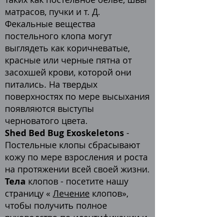
матрасов, пучки и т. Д.
Фекальные вещества
постельного клопа могут
выглядеть как коричневатые,
красные или черные пятна от
засохшей крови, которой они
питались. На твердых
поверхностях по мере высыхания
появляются выступы
черноватого цвета.
Shed Bed Bug Exoskeletons
-
Постельные клопы сбрасывают
кожу по мере взросления и роста
на протяжении всей своей жизни.
Тела
клопов - посетите нашу
страницу «
Лечение
клопов»,
чтобы получить полное