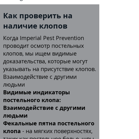
Как проверить на
наличие клопов
Когда Imperial Pest Prevention
проводит осмотр постельных
клопов, мы ищем видимые
доказательства, которые могут
указывать на присутствие клопов.
Взаимодействие с другими
людьми
Видимые индикаторы
постельного клопа:
Взаимодействие с другими
людьми
Фекальные пятна постельного
клопа
- на мягких поверхностях,
таких как постельное белье, швы