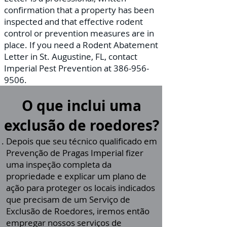
confirmation that a property has been
inspected and that effective rodent
control or prevention measures are in
place. If you need a Rodent Abatement
Letter in St. Augustine, FL, contact
Imperial Pest Prevention at
386-956-
9506
.
O que inclui uma
exclusão de roedores?
Depois que seu técnico qualificado em
Prevenção de Pragas
Imperial
fizer
uma inspeção completa da
propriedade e explicar um plano de
ação para proteger os locais indicados
que precisam de um Serviço de
Exclusão de Roedores, iremos então
empregar nossos serviços de