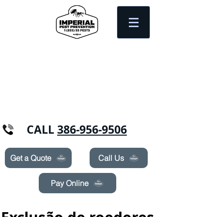
Need Pest Control Help? call and ask us
about our specials today!
CALL
386-956-9506
Get a Quote
Call Us
Pay Online