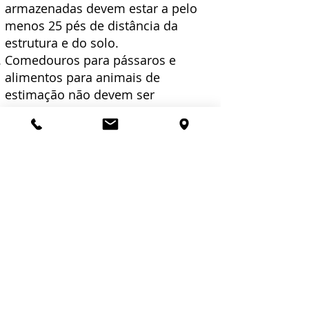
armazenadas devem estar a pelo
menos 25 pés de distância da
estrutura e do solo.
Comedouros para pássaros e
alimentos para animais de
estimação não devem ser
armazenados do lado de fora.
Se acontecer de sua casa ter uma
quantidade excessiva de itens
armazenados ao redor do exterior,
galpões que não estejam nas
melhores condições com muitos
depósitos, celeiros, garagens
individuais, etc., também é
imperativo que esses locais
recebam uma boa limpeza de
primavera também.