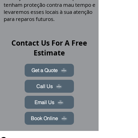
tenham proteção contra mau tempo e
levaremos esses locais à sua atenção
para reparos futuros.
Contact Us For A Free
Estimate
Get a Quote
Call Us
Email Us
Book Online