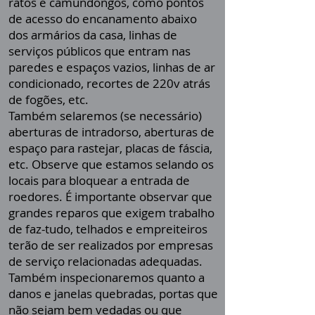
ratos e camundongos, como pontos
de acesso do encanamento abaixo
dos armários da casa, linhas de
serviços públicos que entram nas
paredes e espaços vazios, linhas de ar
condicionado, recortes de 220v atrás
de fogões, etc.
Também selaremos (se necessário)
aberturas de intradorso, aberturas de
espaço para rastejar, placas de fáscia,
etc. Observe que estamos selando os
locais para bloquear a entrada de
roedores. É importante observar que
grandes reparos que exigem trabalho
de faz-tudo, telhados e empreiteiros
terão de ser realizados por empresas
de serviço relacionadas adequadas.
Também inspecionaremos quanto a
danos e janelas quebradas, portas que
não sejam bem vedadas ou que