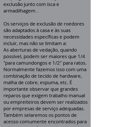
exclusão junto com
isca e
armadilhagem
.
Os serviços de exclusão de roedores
são adaptados à casa e às suas
necessidades específicas e podem
incluir, mas não se limitam a:
As aberturas de vedação, quando
possível, podem ser maiores que 1/4
"para camundongos e 1/2" para ratos.
Normalmente fazemos isso com uma
combinação de tecido de hardware,
malha de cobre, espuma, etc. É
importante observar que grandes
reparos que exigem trabalho manual
ou empreiteiros devem ser realizados
por empresas de serviço adequadas.
Também selaremos os pontos de
acesso comumente encontrados para