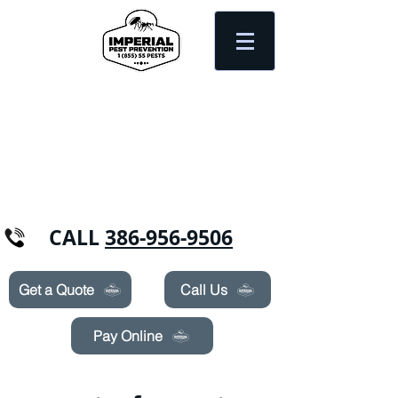
Need Pest Control Help? call and ask us
about our specials today!
CALL
386-956-9506
Get a Quote
Call Us
Pay Online