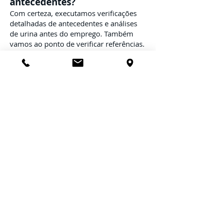
antecedentes?
Com certeza, executamos verificações
detalhadas de antecedentes e análises
de urina antes do emprego. Também
vamos ao ponto de verificar referências.
A Imperial Pest Prevention é
segurada?
Sim, você pode ter certeza de que está
lidando com uma empresa totalmente
licenciada e segurada. Também somos
licenciados pelo Departamento de
Agricultura da Flórida.
Devo estar presente no meu
serviço de controle de
pragas?
Não, você não precisa estar em casa
para os serviços de controle de pragas
que são pré-pagos. Por favor, observe
que alguém com 18 anos ou mais deve
estar presente se alguém deseja estar na