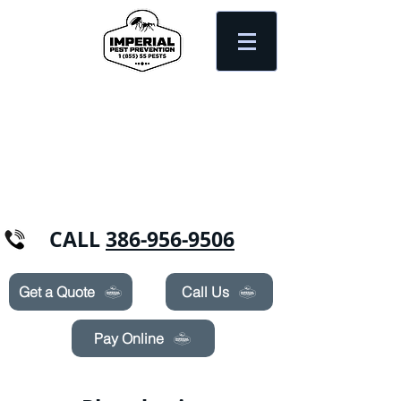
Need Pest Control Help? call and ask us
about our specials today!
CALL
386-956-9506
Get a Quote
Call Us
Pay Online