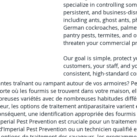
specialize in controlling s
persistent, and business-dis
including ants, ghost ants, 
German cockroaches, palmett
pantry pests, termites, and 
threaten your commercial pr
Our goal is simple, protect y
customers, your staff, and y
consistent, high-standard 
ntes
traînant ou rampant autour de vos armoires? Pe
orte où les fourmis se trouvent dans votre maison, e
breuses variétés avec de nombreuses habitudes diff
ieur,
les
options de
traitement antiparasitaire
varient 
onséquent, une identification appropriée des fourmis
erial Pest Prevention est cruciale pour un traitement
d'Imperial Pest Prevention ou
un technicien qualifié e
 options de traitement des ravageurs, les programme