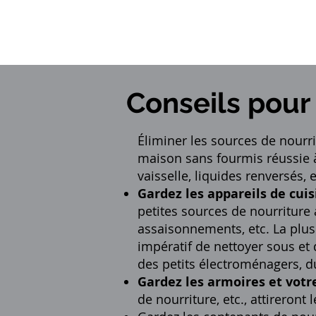
Conseils pour 
Éliminer les sources de nourri
maison sans fourmis réussie à 
vaisselle, liquides renversés,
Gardez les appareils de cui
petites sources de nourriture a
assaisonnements, etc. La plus 
impératif de nettoyer sous et d
des petits électroménagers, du
Gardez les armoires et vot
de nourriture, etc., attireront 