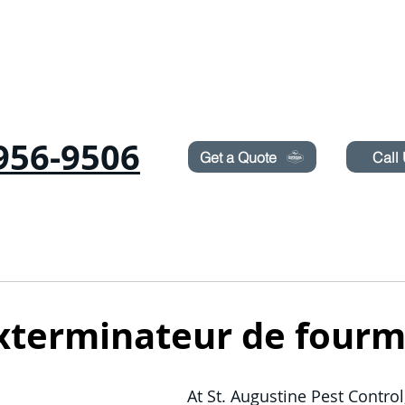
Need Pest Control Help? call and ask us about our s
956-9506
Get a Quote
Call
RONGEURS
PUNAISES
TERMITES
PULVÉRISATION DE PELOUSE
xterminateur de fourm
At St. Augustine Pest Control