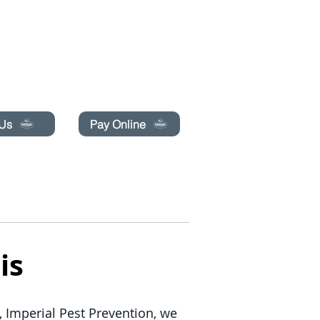
pecials today!
 Us
Pay Online
BLOG
RÉSERVATION EN LIGNE
More
is
, Imperial Pest Prevention, we