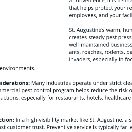
a convenience, it is a s
that helps protect your r
employees, and your facil
St. Augustine’s warm, hu
creates steady pest pres
well-maintained business
ants, roaches, rodents, p
invaders, especially in foo
e environments.
iderations:
Many industries operate under strict cle
mercial pest control program helps reduce the risk of
 actions, especially for restaurants, hotels, healthcar
ction:
In a high-visibility market like St. Augustine, a 
st customer trust. Preventive service is typically far 