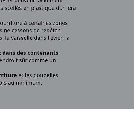
les et peuvent facilement
s scellés en plastique dur fera
 nourriture à certaines zones
s ne cessons de répéter.
, la vaisselle dans l'évier, la
x dans des contenants
n endroit sûr comme un
rriture
et les poubelles
 mois au minimum.