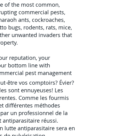
ome of the most common,
rupting commercial pests,
pharaoh ants, cockroaches,
o bugs, rodents, rats, mice,
other unwanted invaders that
operty.
our reputation, your
our bottom line with
commercial pest management
ut-être vos comptoirs? Évier?
lles sont ennuyeuses! Les
érentes. Comme les fourmis
et différentes méthodes
 par un professionnel de la
 antiparasitaire réussi.
n lutte antiparasitaire
sera en
s de pulvérisation