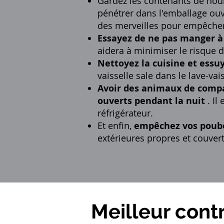
Gardez les contenants de nour
pénétrer dans l'emballage ouv
des merveilles pour empêcher 
Essayez de ne pas manger à 
aidera à minimiser le risque
Nettoyez la cuisine et essuy
vaisselle sale dans le lave-vai
Avoir des animaux de compa
ouverts pendant la nuit
. Il
réfrigérateur.
Et enfin,
empêchez vos poubel
extérieures propres et couver
Meilleur cont