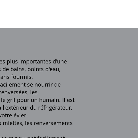
 les plus importantes d'une
 de bains, points d'eau,
sans fourmis.
facilement se nourrir de
renversées, les
le gril pour un humain. Il est
 l'extérieur du réfrigérateur,
otre évier.
es miettes, les renversements