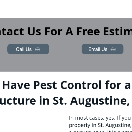
tact Us For A Free Esti
Call Us
Email Us
 Have Pest Control for 
ucture in St. Augustine, 
In most cases, yes. If y
property in St. Augustine,