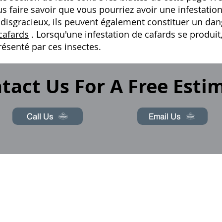
ous faire savoir que vous pourriez avoir une infestati
 disgracieux, ils peuvent également constituer un dan
cafards
. Lorsqu'une infestation de cafards se produi
ésenté par ces insectes.
tact Us For A Free Esti
Call Us
Email Us