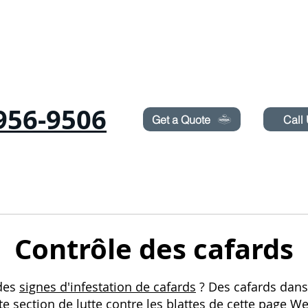
Need Pest Control Help? call and ask us about our s
956-9506
Get a Quote
Call
RONGEURS
PUNAISES
TERMITES
PULVÉRISATION DE PELOUSE
Contrôle des cafards
des
signes d'infestation de cafards
? Des cafards dan
te section de lutte contre les blattes de cette page We