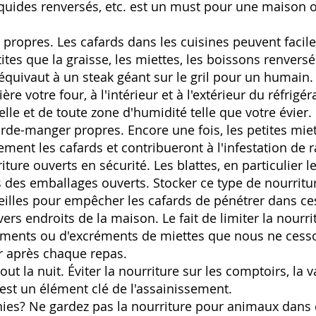
 liquides renversés, etc. est un must pour une maison
 propres. Les cafards dans les cuisines peuvent facil
ites que la graisse, les miettes, les boissons renvers
 équivaut à un steak géant sur le gril pour un humain. 
re votre four, à l'intérieur et à l'extérieur du réfrigér
lle et de toute zone d'humidité telle que votre évier.
arde-manger propres. Encore une fois, les petites mie
dement les cafards et contribueront à l'infestation de 
ture ouverts en sécurité. Les blattes, en particulier l
 des emballages ouverts. Stocker ce type de nourritu
eilles pour empêcher les cafards de pénétrer dans ce
rs endroits de la maison. Le fait de limiter la nourri
ements ou d'excréments de miettes que nous ne cesso
r après chaque repas.
ut la nuit. Éviter la nourriture sur les comptoirs, la va
. est un élément clé de l'assainissement.
es? Ne gardez pas la nourriture pour animaux dans 