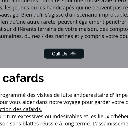
 ont attaqué les humains sont une chose vraie. Ceux
es, les jeunes ou les handicapés qui ne peuvent pas r
uvage. Bien qu'il s'agisse d'un scénario improbable, 
bien qu'une autre rareté, peuvent également pénétrer 
t sur différents terrains de votre maison, des comptoi
es humaines, du nez / des narines et y compris votre bo
Call Us
e cafards
 programmé des visites de
lutte antiparasitaire d'
Impe
 vous aider dans notre voyage pour garder votre c
ction des cafards.
riture excessives ou indésirables et les lieux d'hébe
on sans blattes réussie à long terme. L'assainissemen