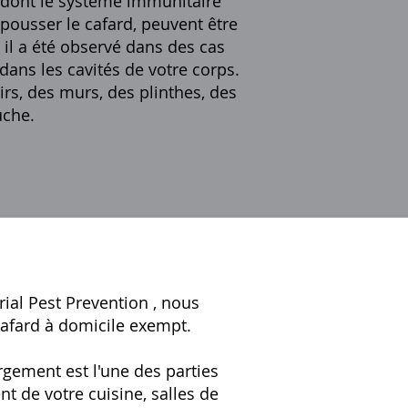
 dont le système immunitaire
epousser le cafard, peuvent être
il a été observé dans des cas
dans les cavités de votre corps.
rs, des murs, des plinthes, des
uche.
rial
Pest Prevention
, nous
afard à domicile exempt.
rgement est l'une des parties
t de votre cuisine, salles de