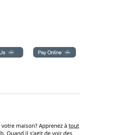
pecials today!
 Us
Pay Online
BLOG
RÉSERVATION EN LIGNE
More
s votre maison? Apprenez à
tout
b. Quand il s'agit de voir des