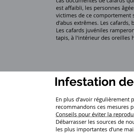
cas documentés de cafards qui
est affaibli, les personnes âgé
victimes de ce comportement sa
d'abus extrêmes. Les cafards, 
Les cafards juvéniles ramperon
tapis, à l'intérieur des oreill
Infestation d
En plus d'avoir régulièrement
recommandons ces mesures pour
Conseils pour éviter la reprodu
Débarrasser les sources de nour
les plus importantes d'une mais