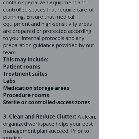
contain specialized equipment and
controlled spaces that require careful
planning. Ensure that medical
equipment and high-sensitivity areas
are prepared or protected according
to your internal protocols and any
preparation guidance provided by our
team.
This may include:
Patient rooms
Treatment suites
Labs
Medication storage areas
Procedure rooms
Sterile or controlled-access zones
3. Clean and Reduce Clutter:
A clean,
organized workspace helps your pest
management plan succeed. Prior to
service: