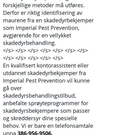
forskjellige metoder må utføres.
Derfor er riktig identifisering av
maurene fra en skadedyrbekjemper
som Imperial Pest Prevention,
avgjørende for en vellykket
skadedyrbehandling.
</s> </s> </s> </s> </s> </s> </s>
</s> </s> </s> </s> </s>
En kvalifisert kontorassistent eller
utdannet skadedyrbekjemper fra
Imperial Pest Prevention vil kunne
gå over
skadedyrsbehandlingstilbud,
anbefalte sprøyteprogrammer for
skadedyrsbekjempere som passer
og skreddersyr dine spesielle
behov. Vi er bare en telefonsamtale
unna
386-956-9506.