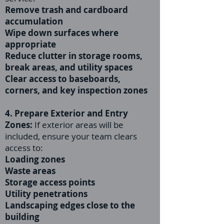
Remove trash and cardboard
accumulation
Wipe down surfaces where
appropriate
Reduce clutter in storage rooms,
break areas, and utility spaces
Clear access to baseboards,
corners, and key inspection zones
4. Prepare Exterior and Entry
Zones:
If exterior areas will be
included, ensure your team clears
access to:
Loading zones
Waste areas
Storage access points
Utility penetrations
Landscaping edges close to the
building