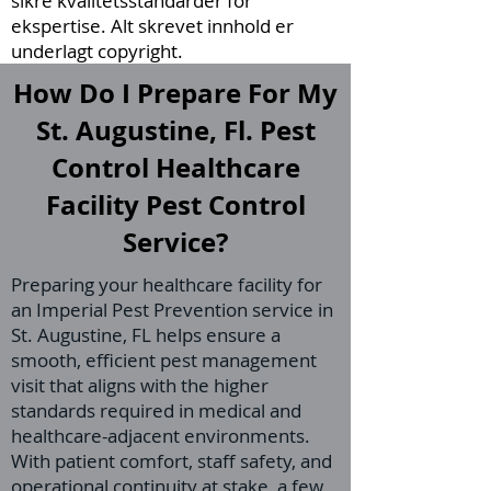
sikre kvalitetsstandarder for
ekspertise. Alt skrevet innhold er
underlagt copyright.
How Do I Prepare For My
St. Augustine, Fl. Pest
Control Healthcare
Facility Pest Control
Service?
Preparing your healthcare facility for
an Imperial Pest Prevention service in
St. Augustine, FL helps ensure a
smooth, efficient pest management
visit that aligns with the higher
standards required in medical and
healthcare-adjacent environments.
With patient comfort, staff safety, and
operational continuity at stake, a few