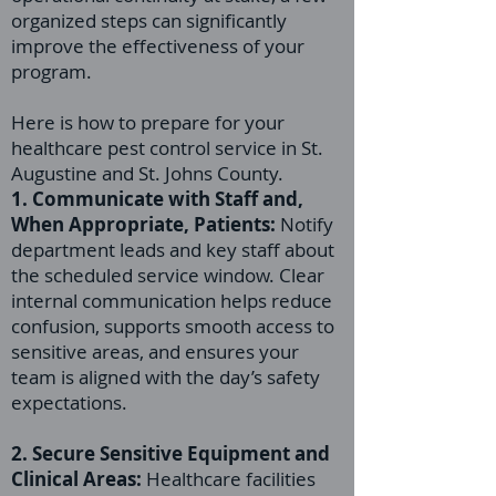
organized steps can significantly
improve the effectiveness of your
program.
Here is how to prepare for your
healthcare pest control service in St.
Augustine and St. Johns County.
1. Communicate with Staff and,
When Appropriate, Patients:
Notify
department leads and key staff about
the scheduled service window. Clear
internal communication helps reduce
confusion, supports smooth access to
sensitive areas, and ensures your
team is aligned with the day’s safety
expectations.
2. Secure Sensitive Equipment and
Clinical Areas:
Healthcare facilities