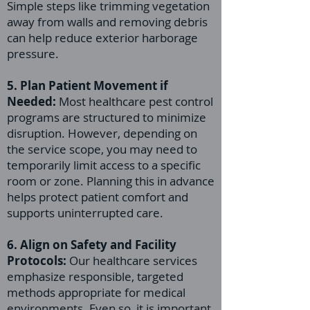
Simple steps like trimming vegetation
away from walls and removing debris
can help reduce exterior harborage
pressure.
5. Plan Patient Movement if
Needed:
Most healthcare pest control
programs are structured to minimize
disruption. However, depending on
the service scope, you may need to
temporarily limit access to a specific
room or zone. Planning this in advance
helps protect patient comfort and
supports uninterrupted care.
6. Align on Safety and Facility
Protocols:
Our healthcare services
emphasize responsible, targeted
methods appropriate for medical
environments. Even so, it is important