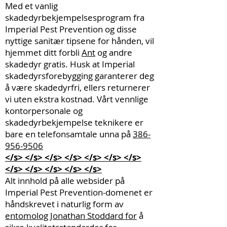
Med et vanlig
skadedyrbekjempelsesprogram fra
Imperial Pest Prevention og disse
nyttige sanitær tipsene for hånden, vil
hjemmet ditt forbli
Ant
og andre
skadedyr gratis. Husk at Imperial
skadedyrsforebygging garanterer deg
å være skadedyrfri, ellers returnerer
vi uten ekstra kostnad. Vårt vennlige
kontorpersonale og
skadedyrbekjempelse teknikere er
bare en telefonsamtale unna på
386-
956-9506
</s> </s> </s> </s> </s> </s> </s>
</s> </s> </s> </s> </s>
Alt innhold på alle websider på
Imperial Pest Prevention-domenet er
håndskrevet i naturlig form av
entomolog Jonathan Stoddard for
å