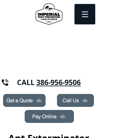
Need Pest Control Help? call and ask us
about our specials today!
CALL
386-956-9506
Get a Quote
Call Us
Pay Online