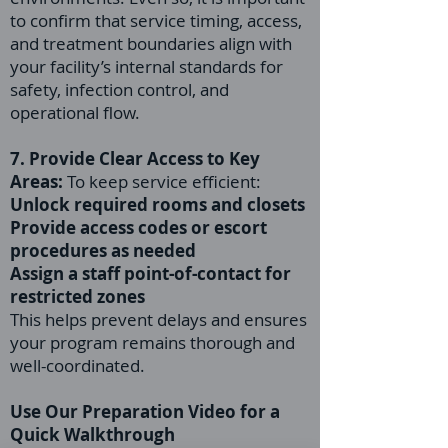
to confirm that service timing, access,
and treatment boundaries align with
your facility’s internal standards for
safety, infection control, and
operational flow.
7. Provide Clear Access to Key
Areas:
To keep service efficient:
Unlock required rooms and closets
Provide access codes or escort
procedures as needed
Assign a staff point-of-contact for
restricted zones
This helps prevent delays and ensures
your program remains thorough and
well-coordinated.
Use Our Preparation Video for a
Quick Walkthrough