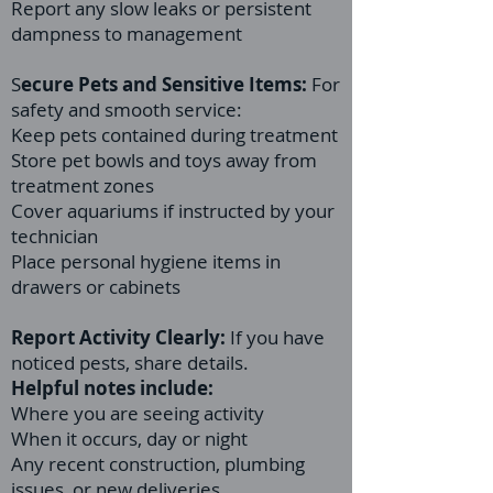
Report any slow leaks or persistent
dampness to management
S
ecure Pets and Sensitive Items:
For
safety and smooth service:
Keep pets contained during treatment
Store pet bowls and toys away from
treatment zones
Cover aquariums if instructed by your
technician
Place personal hygiene items in
drawers or cabinets
Report Activity Clearly:
If you have
noticed pests, share details.
Helpful notes include:
Where you are seeing activity
When it occurs, day or night
Any recent construction, plumbing
issues, or new deliveries