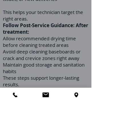
This helps your technician target the
right areas.
Follow Post-Service Guidance:
After
treatment:
Allow recommended drying time
before cleaning treated areas
Avoid deep cleaning baseboards or
crack and crevice zones right away
Maintain good storage and sanitation
habits
These steps support longer-lasting
results.
A Quick Condo Reminder for St.
Augustine
Because pests can move between
units in multi-resident buildings,
consistent community-wide service,