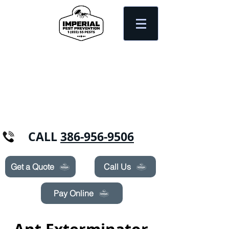
Need Pest Control Help? call and ask us
about our specials today!
CALL
386-956-9506
Get a Quote
Call Us
Pay Online