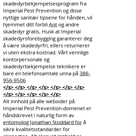
skadedyrbekjempelsesprogram fra
Imperial Pest Prevention og disse
nyttige sanitær tipsene for hånden, vil
hjemmet ditt forbli
Ant
og andre
skadedyr gratis. Husk at Imperial
skadedyrsforebygging garanterer deg
å være skadedyrfri, ellers returnerer
vi uten ekstra kostnad. Vårt vennlige
kontorpersonale og
skadedyrbekjempelse teknikere er
bare en telefonsamtale unna på
386-
956-9506
</s> </s> </s> </s> </s> </s> </s>
</s> </s> </s> </s> </s>
Alt innhold på alle websider på
Imperial Pest Prevention-domenet er
håndskrevet i naturlig form av
entomolog Jonathan Stoddard for
å
sikre kvalitetsstandarder for