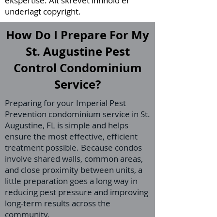
ekspertise. Alt skrevet innhold er
underlagt copyright.
How Do I Prepare For My
St. Augustine Pest
Control Condominium
Service?
Preparing for your Imperial Pest
Prevention condominium service in St.
Augustine, FL is simple and helps
ensure the most effective, efficient
treatment possible. Because condos
involve shared walls, common areas,
and close proximity between units, a
little preparation goes a long way in
reducing pest pressure and improving
long-term results across the
community.