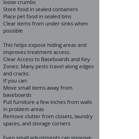
loose crumbs
Store food in sealed containers
Place pet food in sealed bins
Clear items from under sinks when
possible
This helps expose hiding areas and
improves treatment access.
Clear Access to Baseboards and Key
Zones: Many pests travel along edges
and cracks.
If you can:
Move small items away from
baseboards
Pull furniture a few inches from walls
in problem areas
Remove clutter from closets, laundry
spaces, and storage corners
Even small adjustments can improve