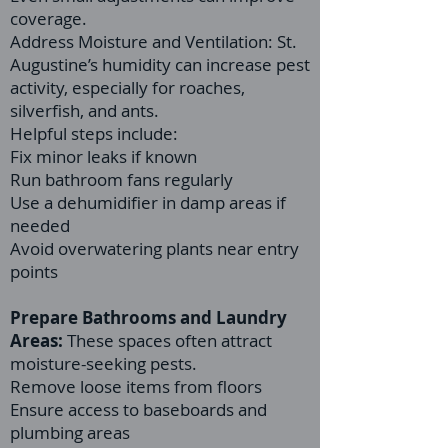
coverage.
Address Moisture and Ventilation: St.
Augustine’s humidity can increase pest
activity, especially for roaches,
silverfish, and ants.
Helpful steps include:
Fix minor leaks if known
Run bathroom fans regularly
Use a dehumidifier in damp areas if
needed
Avoid overwatering plants near entry
points
Prepare Bathrooms and Laundry
Areas:
These spaces often attract
moisture-seeking pests.
Remove loose items from floors
Ensure access to baseboards and
plumbing areas