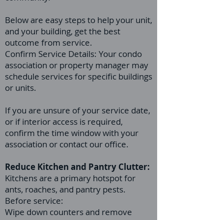
Below are easy steps to help your unit,
and your building, get the best
outcome from service.
Confirm Service Details: Your condo
association or property manager may
schedule services for specific buildings
or units.
If you are unsure of your service date,
or if interior access is required,
confirm the time window with your
association or contact our office.
Reduce Kitchen and Pantry Clutter:
Kitchens are a primary hotspot for
ants, roaches, and pantry pests.
Before service:
Wipe down counters and remove