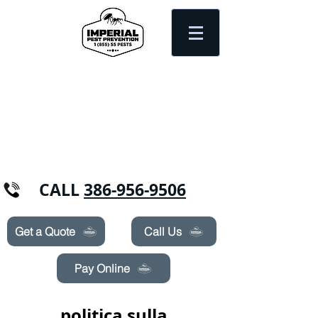
Need Pest Control Help? call and ask us
about our specials today!
CALL
386-956-9506
Get a Quote
Call Us
Pay Online
politica sulla