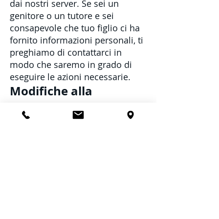
dai nostri server. Se sei un
genitore o un tutore e sei
consapevole che tuo figlio ci ha
fornito informazioni personali, ti
preghiamo di contattarci in
modo che saremo in grado di
eseguire le azioni necessarie.
Modifiche alla
presente informativa
sulla privacy
Potremmo aggiornare la nostra
politica sulla privacy di volta in
volta. Pertanto, ti consigliamo di
rivedere periodicamente questa
pagina per eventuali modifiche.
Ti informeremo di eventuali
modifiche pubblicando la nuova