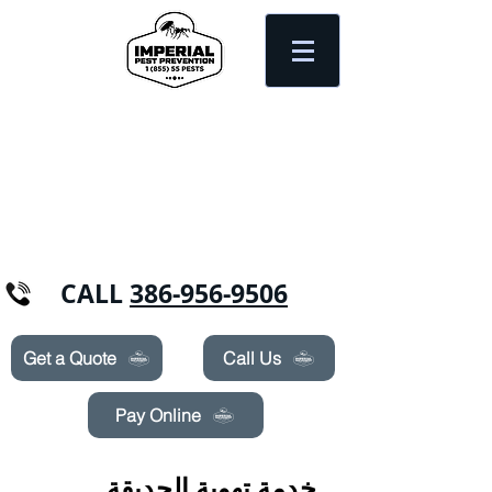
Need Pest Control Help? call and ask us
about our specials today!
CALL
386-956-9506
Get a Quote
Call Us
Pay Online
خدمة تهوية الحديقة