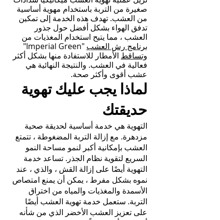
صغيرة من التربة باستخدام مهوية أساسية
من العشب. تهدف هذه الخدمة إلى تمكين
تدفق الهواء بشكل أفضل حول جذور
العشب ، مما يتيح استخدام المغذيات من
برنامج رش العشب
"Imperial Green"
وتساقط
الأمطار للاستفادة منها بشكل أكثر
فعالية في العشب. والنتيجة النهائية هي
عشب أقوى وأكثر صحة.
لماذا يجب عليك تهوية
حديقتك
التهوية هي خدمة أساسية لحديقة صحية
مزدهرة. مع إزالة التربة المضغوطة ، تتمتع
العشب بإمكانية أكبر لنمو مساحة النمو
السريع لتقوية نظام الجذر. تساعد خدمة
التهوية أيضًا على إزالة القش ، والذي ، عند
نموه بشكل مفرط ، يمكن أن يمنع امتصاص
الأسمدة والمغذيات والمياه من اختراق
التربة. ستعمل خدمة تهوية العشب أيضًا
على تعزيز العشب الأخضر الذي من شأنه