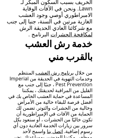
الخريف بسبب السكون المبكر لـ
Lawn. ونحن في الآفات الوقاية
الامبراطوري أوصي وجود العشب
الغازية مرتين في السنة، جنبا إلى جنب
مع شركائنا العادي
الحديقة الرش
لمكافحة الحشرات
البرنامج
.
خدمة رش العشب
بالقرب مني
من خلال
برنامج رش العشب
المنتظم
وخدمات التهوية في الحديقة من Imperial
Pest Prevention ،
جنبًا إلى جنب مع
القليل من المراقبة لحديقتك ، يمكننا
المساعدة في حماية العشب الخاص بك في
أفضل فرصة للبقاء خالية من الأمراض
وخالية من الحشرات والتوتر. تضمن لك
الحماية من الآفات في الإمبراطورية أن
تكون خاليًا من الحشرات ، أو سنعود بكل
سرور بين زيارات الخدمة العادية دون أي
رسوم إضافية.
اتصل بنا
واسمح لأحد
موظفي مكتبنا الودودين بمساعدتك. نحن