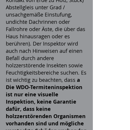
Kontakt von Erde zu Holz, Stuck)
Abstellgleis unter Grad /
unsachgemäße Einstufung,
undichte Dachrinnen oder
Fallrohre oder Äste, die über das
Haus hinausragen oder es
berühren). Der Inspektor wird
auch nach Hinweisen auf einen
Befall durch andere
holzzerstörende Insekten sowie
Feuchtigkeitsbereiche suchen. Es
ist wichtig zu beachten, dass
a
Die WDO-Termiteninspektion
ist nur eine visuelle
Inspektion, keine Garantie
dafür, dass keine
holzzerstörenden Organismen
vorhanden sind und mögliche