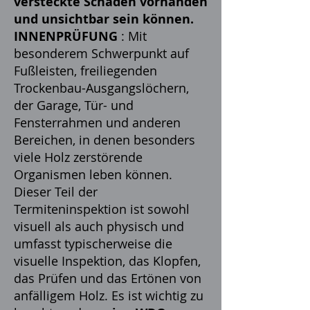
versteckte Schäden vorhanden
und unsichtbar sein können.
INNENPRÜFUNG
: Mit
besonderem Schwerpunkt auf
Fußleisten, freiliegenden
Trockenbau-Ausgangslöchern,
der Garage, Tür- und
Fensterrahmen und anderen
Bereichen, in denen besonders
viele Holz zerstörende
Organismen leben können.
Dieser Teil der
Termiteninspektion ist sowohl
visuell als auch physisch und
umfasst typischerweise die
visuelle Inspektion, das Klopfen,
das Prüfen und das Ertönen von
anfälligem Holz. Es ist wichtig zu