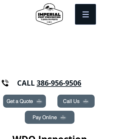
Need Pest Control Help? call and ask us
about our specials today!
CALL
386-956-9506
Get a Quote
Call Us
Pay Online