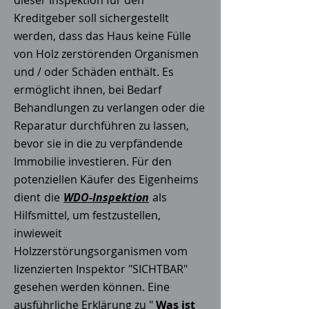
dieser Inspektion für den
Kreditgeber soll sichergestellt
werden, dass das Haus keine Fülle
von Holz zerstörenden Organismen
und / oder Schäden enthält. Es
ermöglicht ihnen, bei Bedarf
Behandlungen zu verlangen oder die
Reparatur durchführen zu lassen,
bevor sie in die zu verpfändende
Immobilie investieren. Für den
potenziellen Käufer des Eigenheims
dient
die
WDO-Inspektion
als
Hilfsmittel, um festzustellen,
inwieweit
Holzzerstörungsorganismen vom
lizenzierten Inspektor "SICHTBAR"
gesehen werden können. Eine
ausführliche Erklärung zu "
Was ist