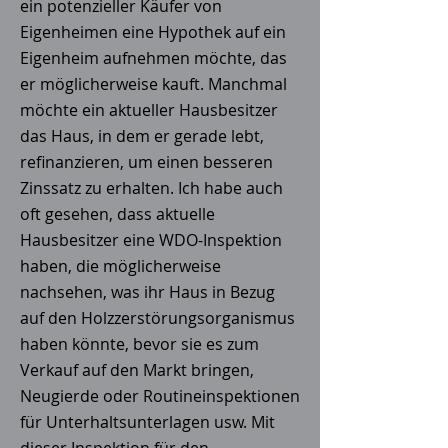
ein potenzieller Käufer von
Eigenheimen eine Hypothek auf ein
Eigenheim aufnehmen möchte, das
er möglicherweise kauft. Manchmal
möchte ein aktueller Hausbesitzer
das Haus, in dem er gerade lebt,
refinanzieren, um einen besseren
Zinssatz zu erhalten. Ich habe auch
oft gesehen, dass aktuelle
Hausbesitzer eine WDO-Inspektion
haben, die möglicherweise
nachsehen, was ihr Haus in Bezug
auf den Holzzerstörungsorganismus
haben könnte, bevor sie es zum
Verkauf auf den Markt bringen,
Neugierde oder Routineinspektionen
für Unterhaltsunterlagen usw. Mit