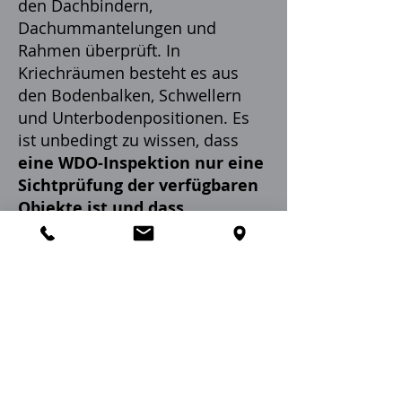
den Dachbindern,
Dachummantelungen und
Rahmen überprüft. In
Kriechräumen besteht es aus
den Bodenbalken, Schwellern
und Unterbodenpositionen. Es
ist unbedingt zu wissen, dass
eine WDO-Inspektion nur eine
Sichtprüfung der verfügbaren
Objekte ist und dass
möglicherweise versteckte
Schäden vorhanden und
unsichtbar sind.
Der Termiteninspektor wird auch
nach offensichtlichen lebenden
Termiten oder anderen Insekten,
toten Termitenkörpern oder
Flügeln und anderen Anzeichen