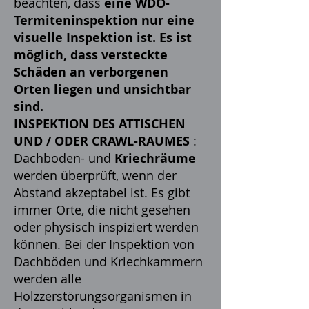
beachten, dass
eine WDO-
Termiteninspektion nur eine
visuelle Inspektion ist. Es ist
möglich, dass versteckte
Schäden an verborgenen
Orten liegen und unsichtbar
sind.
INSPEKTION DES ATTISCHEN
UND / ODER CRAWL-RAUMES
:
Dachboden- und
Kriechräume
werden überprüft, wenn der
Abstand akzeptabel ist. Es gibt
immer Orte, die nicht gesehen
oder physisch inspiziert werden
können. Bei der Inspektion von
Dachböden und Kriechkammern
werden alle
Holzzerstörungsorganismen in