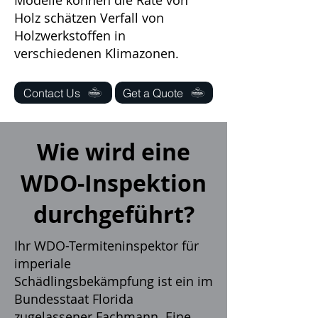
Modelle können die Rate von
Holz schätzen Verfall von
Holzwerkstoffen in
verschiedenen Klimazonen.
Contact Us
Get a Quote
Wie wird eine
WDO-Inspektion
durchgeführt?
Ihr WDO-Termiteninspektor für
imperiale
Schädlingsbekämpfung ist ein im
Bundesstaat Florida
zugelassener Fachmann. Eine