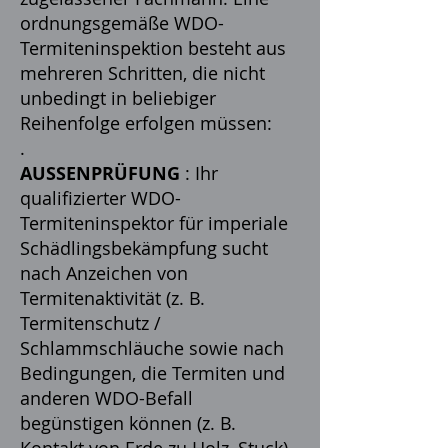
ordnungsgemäße WDO-
Termiteninspektion besteht aus
mehreren Schritten, die nicht
unbedingt in beliebiger
Reihenfolge erfolgen müssen:
.
AUSSENPRÜFUNG
: Ihr
qualifizierter WDO-
Termiteninspektor für imperiale
Schädlingsbekämpfung sucht
nach Anzeichen von
Termitenaktivität (z. B.
Termitenschutz /
Schlammschläuche sowie nach
Bedingungen, die Termiten und
anderen WDO-Befall
begünstigen können (z. B.