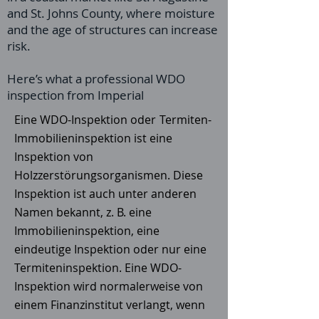
and St. Johns County, where moisture
and the age of structures can increase
risk.
Here’s what a professional WDO
inspection from Imperial
Eine WDO-Inspektion oder
Termiten-
Immobilieninspektion ist eine
Inspektion von
Holzzerstörungsorganismen. Diese
Inspektion ist auch unter anderen
Namen bekannt, z. B. eine
Immobilieninspektion, eine
eindeutige Inspektion oder nur eine
Termiteninspektion. Eine WDO-
Inspektion wird normalerweise von
einem Finanzinstitut verlangt, wenn